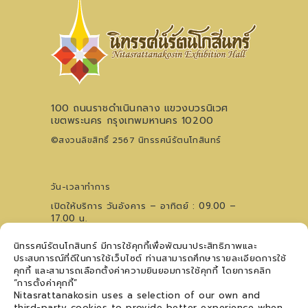
100 ถนนราชดำเนินกลาง แขวงบวรนิเวศ
เขตพระนคร กรุงเทพมหานคร 10200
©สงวนลิขสิทธิ์ 2567 นิทรรศน์รัตนโกสินทร์
วัน-เวลาทำการ
เปิดให้บริการ วันอังคาร – อาทิตย์ : 09.00 –
17.00 น.
ไม่เว้นวันหยุดนักขัตฤกษ์ (ปิดวันจันทร์)
นิทรรศน์รัตนโกสินทร์ มีการใช้คุกกี้เพื่อพัฒนาประสิทธิภาพและ
0 2621 0044
โทรศัพท์
ประสบการณ์ที่ดีในการใช้เว็บไซต์ ท่านสามารถศึกษารายละเอียดการใช้
09 5476 5868
สอบถามเวทีการแสดงฯ
คุกกี้ และสามารถเลือกตั้งค่าความยินยอมการใช้คุกกี้ โดยการคลิก
ติดตามข่าวสาร
“การตั้งค่าคุกกี้”
Nitasrattanakosin uses a selection of our own and
third-party cookies to provide better experience when