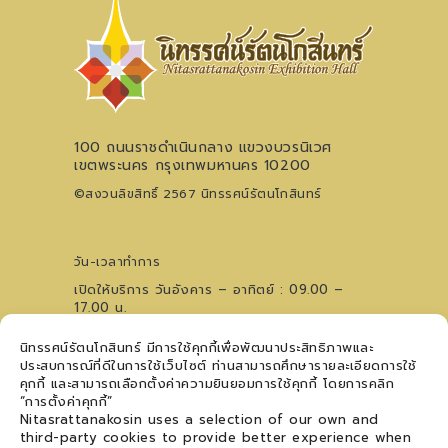
100 ถนนราชดำเนินกลาง แขวงบวรนิเวศ
เขตพระนคร กรุงเทพมหานคร 10200
©สงวนลิขสิทธิ์ 2567 นิทรรศน์รัตนโกสินทร์
วัน-เวลาทำการ
เปิดให้บริการ วันอังคาร – อาทิตย์ : 09.00 –
17.00 น.
ไม่เว้นวันหยุดนักขัตฤกษ์ (ปิดวันจันทร์)
นิทรรศน์รัตนโกสินทร์ มีการใช้คุกกี้เพื่อพัฒนาประสิทธิภาพและ
0 2621 0044
โทรศัพท์
ประสบการณ์ที่ดีในการใช้เว็บไซต์ ท่านสามารถศึกษารายละเอียดการใช้
09 5476 5868
สอบถามเวทีการแสดงฯ
คุกกี้ และสามารถเลือกตั้งค่าความยินยอมการใช้คุกกี้ โดยการคลิก
ติดตามข่าวสาร
“การตั้งค่าคุกกี้”
Nitasrattanakosin uses a selection of our own and
third-party cookies to provide better experience when