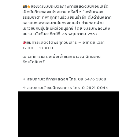
ขอเชิญชมประมวลภาพการแสดงมินิคอนเสิร์ต
เปิดบันทึกเพลงแห่งสยาม ครั้งที่ 5 “เพลินเพลง
ธรรมชาติ” ที่พาทุกท่านร่วมย้อนรำลึก ดื่มด่ำในหลาก
หลายบทเพลงอมตะอันทรงคุณค่า ถ่ายทอดผ่าน
เยาวชนคนรุ่นใหม่หัวใจอนุรักษ์ โดย ชมรมเพลงแห่ง
สยาม เมื่อวันอาทิตย์ที่ 26 พฤษภาคม 2567
ชมการแสดงได้ฟรีทุกวันเสาร์ – อาทิตย์ เวลา
12.00 – 13.30 น.
ณ เวทีการแสดงเพื่อเด็กและเยาวชน นิทรรศน์
รัตนโกสินทร์
✧ สอบถามเวทีการแสดงฯ โทร. 09 5476 5868
✧ สอบถามเข้าชมนิทรรศการ โทร. 0 2621 0044