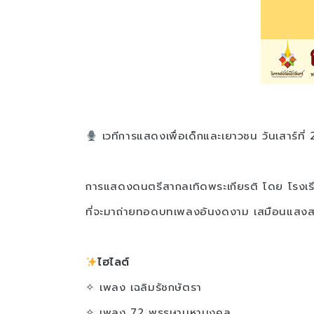
เวทีการแสดงเพื่อเด็กและเยาวชน วันเสาร์ท
การแสดงดนตรีสากลเทิดพระเกียรติ โดย โรงเรี
ที่จะมาถ่ายทอดบทเพลงอันงดงาม เสมือนแสงส
ไฮไลต์
✧ เพลง เฉลิมรัชกษัตรา
✧ เพลง 72 พรรษามหามงคล