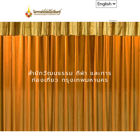
สำนักวัฒนธรรม กีฬา และการ
ท่องเที่ยว กรุงเทพมหานคร