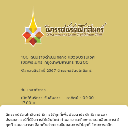
100 ถนนราชดำเนินกลาง แขวงบวรนิเวศ
เขตพระนคร กรุงเทพมหานคร 10200
©สงวนลิขสิทธิ์ 2567 นิทรรศน์รัตนโกสินทร์
วัน-เวลาทำการ
เปิดให้บริการ วันอังคาร – อาทิตย์ : 09.00 –
17.00 น.
ไม่เว้นวันหยุดนักขัตฤกษ์ (ปิดวันจันทร์)
นิทรรศน์รัตนโกสินทร์ มีการใช้คุกกี้เพื่อพัฒนาประสิทธิภาพและ
0 2621 0044
โทรศัพท์
ประสบการณ์ที่ดีในการใช้เว็บไซต์ ท่านสามารถศึกษารายละเอียดการใช้
09 5476 5868
สอบถามเวทีการแสดงฯ
คุกกี้ และสามารถเลือกตั้งค่าความยินยอมการใช้คุกกี้ โดยการคลิก