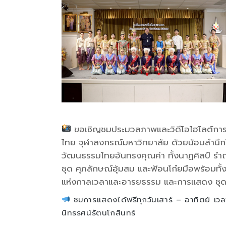
ขอเชิญชมประมวลภาพและวิดีโอไฮไลต์การ
ไทย จุฬาลงกรณ์มหาวิทยาลัย ด้วยน้อมสำนึกใ
วัฒนธรรมไทยอันทรงคุณค่า ทั้งนาฏศิลป์ ร
ชุด ศุภลักษณ์อุ้มสม และฟ้อนโก๋ยมือพร้อมทั
แห่งกาลเวลาและอารยธรรม และการแสดง ชุด ดุ
ชมการแสดงได้ฟรีทุกวันเสาร์ – อาทิตย์ เว
นิทรรศน์รัตนโกสินทร์