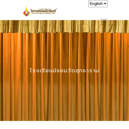
โรงเรียนมัธยมวัดสุทธาราม