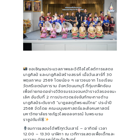
ขอเชิญชมประมวลภาพและวิดีโอไฮไลต์การแสดง
นาฏศิลป์ และนาฏศิลป์สร้างสรรค์ เมื่อวันเสาร์ที่ 30
พฤษภาคม 2569 โดยน้อง ๆ เยาวชนจาก โรงเรียน
วัดศรีเขตนันทาราม จังหวัดนนทบุรี ที่ทุ่มเทฝึกซ้อม
เพื่อถ่ายทอดอย่างวิจิตรบรรจงจนคว้ารางวัลรองชนะ
เลิศ อันดับที่ 2 การประกวดแข่งขันทักษะทางด้าน
นาฏศิลป์ระดับชาติ “นาฏยสดุดีพระแม่ไทย” ประจำปี
2568 จัดโดย คณะมนุษยศาสตร์และสังคมศาสตร์
มหาวิทยาลัยราชภัฏวไลยอลงกรณ์ ในพระบรม
ราชูปถัมภ์
ชมการแสดงได้ฟรีทุกวันเสาร์ – อาทิตย์ เวลา
12.00 – 13.30 นาฬิกา ณ เวทีการแสดงเพื่อเด็กและ
เยาวชน นิทรรศน์รัตนโกสินทร์