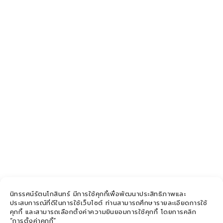
Musea Theme
SET UP AN
EXHIBITION
WORTHY OF
YOUR
GALLERY
นิทรรศน์รัตนโกสินทร์ มีการใช้คุกกี้เพื่อพัฒนาประสิทธิภาพและ
ประสบการณ์ที่ดีในการใช้เว็บไซต์ ท่านสามารถศึกษารายละเอียดการใช้
คุกกี้ และสามารถเลือกตั้งค่าความยินยอมการใช้คุกกี้ โดยการคลิก
“การตั้งค่าคุกกี้”